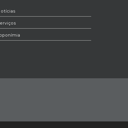
otícias
erviços
oponímia