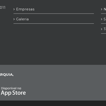
011
Empresas
N
Galeria
S
T
RQUIA,