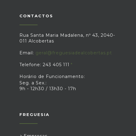
nesta aldeia podemos observar algumas
chaminés redondas que nos remetem à
arquitetura árabe e únicas no nosso
CONTACTOS
concelho. Mais à frente encontramos a
Capela de Santo Amaro, contruída em
1590 e reedificada em 1912. À saída de
Rua Santa Maria Madalena, nº 43, 2040-
Sourões, encontramos um cruzeiro
011 Alcobertas
evocativo de uma trágica perda. Por fim
continuamos por caminhos rurais onde
podemos observar a Serra do Candeeiros.
Email:
geral@freguesiadealcobertas.pt
Telefone: 243 405 111
Horário de Funcionamento:
Seg. a Sex.:
9h - 12h30 / 13h30 - 17h
FREGUESIA