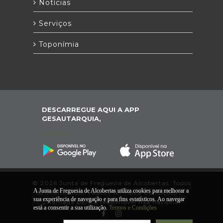
Notícias
Serviços
Toponímia
DESCARREGUE AQUI A APP
GESAUTARQUIA,
© 2026 Junta de Freguesia de Alcobertas. Todos
A Junta de Freguesia de Alcobertas utiliza cookies para melhorar a
os direitos reservados |
Termos e Condições
|
*
sua experiência de navegação e para fins estatísticos. Ao navegar
Chamada para a rede/móvel fixa nacional
está a consentir a sua utilização.
Termos e Condições